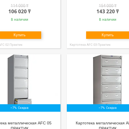
114 000 ₸
154 000 ₸
106 020 ₸
143 220 ₸
В наличии
В наличии
Купить
Купить
АFC 02 Практик
Картотека АFC 03 Практик
–7%
–7%
тека металлическая AFC 05
Картотека металлическая A
ПРАКТИК
ПРАКТИК