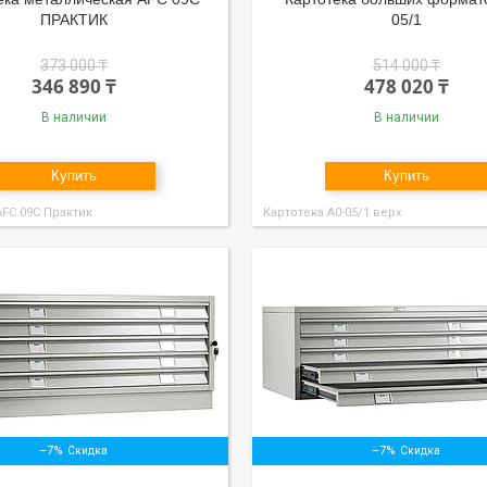
ПРАКТИК
05/1
373 000 ₸
514 000 ₸
346 890 ₸
478 020 ₸
В наличии
В наличии
Купить
Купить
АFC 09C Практик
Картотека А0-05/1 верх
–7%
–7%