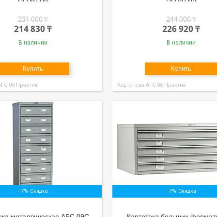
231 000 ₸
244 000 ₸
214 830 ₸
226 920 ₸
В наличии
В наличии
Купить
Купить
АFC 05 Практик
Картотека АFC 06 Практик
–7%
–7%
ека металлическая AFC 09C
Картотека больших формат