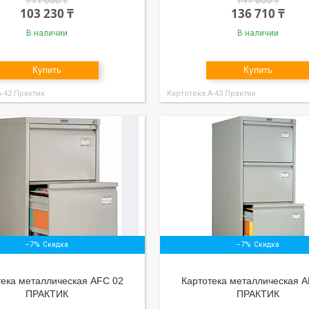
111 000 ₸
147 000 ₸
103 230 ₸
136 710 ₸
В наличии
В наличии
Купить
Купить
А-42 Практик
Картотека А-43 Практик
–7%
–7%
тека металлическая AFC 02
Картотека металлическая A
ПРАКТИК
ПРАКТИК