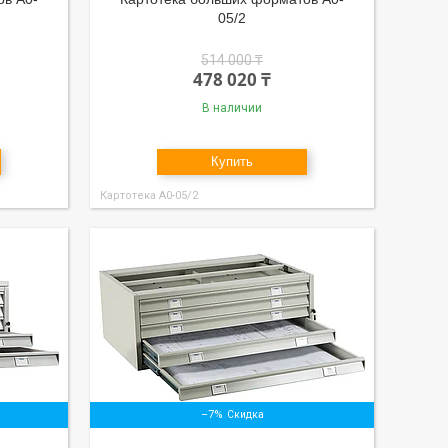
05/2
514 000 ₸
478 020 ₸
В наличии
Купить
Картотека А0-05/2
–7%