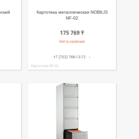
еский
Картотека металлическая NOBILIS
NF-02
175 769 ₸
Нет в наличии
+7 (702) 788-13-72
Картотека NF-02