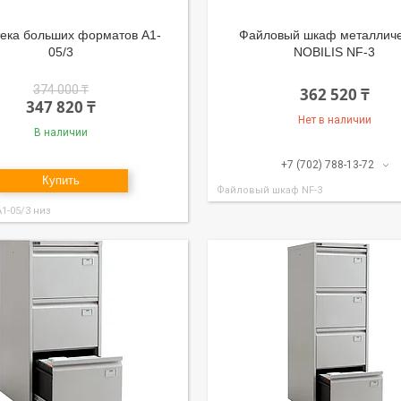
тека больших форматов А1-
Файловый шкаф металлич
05/3
NOBILIS NF-3
374 000 ₸
362 520 ₸
347 820 ₸
Нет в наличии
В наличии
+7 (702) 788-13-72
Купить
Файловый шкаф NF-3
1-05/3 низ