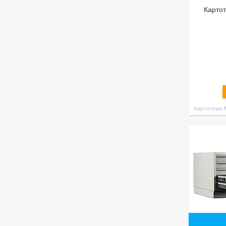
Карто
Картотека А