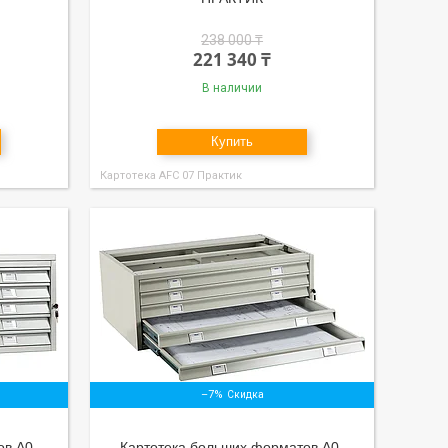
238 000 ₸
221 340 ₸
В наличии
Купить
Картотека АFC 07 Практик
–7%
ов А0-
Картотека больших форматов А0-