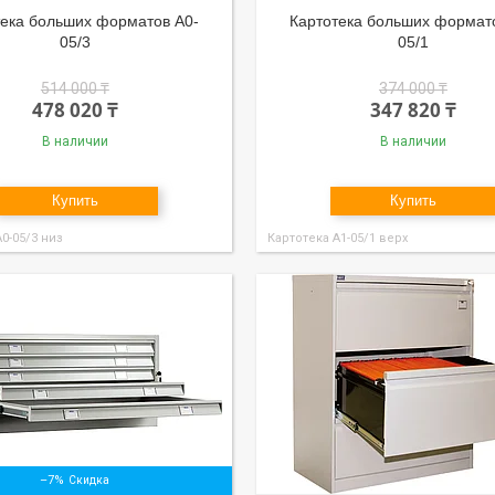
тека больших форматов А0-
Картотека больших формат
05/3
05/1
514 000 ₸
374 000 ₸
478 020 ₸
347 820 ₸
В наличии
В наличии
Купить
Купить
0-05/3 низ
Картотека А1-05/1 верх
–7%