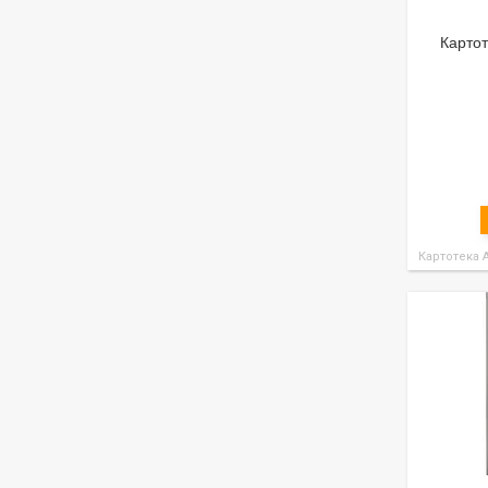
Карто
Картотека А