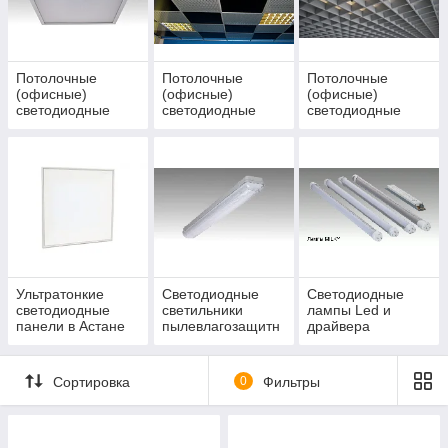
Потолочные
Потолочные
Потолочные
(офисные)
(офисные)
(офисные)
светодиодные
светодиодные
светодиодные
светильники
светильники
светильники
(армстронг) серии
встраиваемые в
встраиваемые в
UNIVERSAL c
АРМСТРОНГ
ГРИЛЬЯТО серии
универсальным
серии Operlux
Operlux
корпусом
Ультратонкие
Светодиодные
Светодиодные
светодиодные
светильники
лампы Led и
панели в Астане
пылевлагозащитн
драйвера
ые серии Айсберг
для складов,
цехов, бассейнов,
Сортировка
0
Фильтры
душевых.