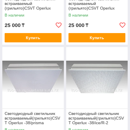
встраиваемый
встраиваемый
(грильято)CSVT Operlux
(грильято)CSVT Operlux
-30/ice/R-1
-38/opal/R-2
В наличии
В наличии
25 000
25 000
₸
₸
Купить
Купить
Светодиодный светильник
Светодиодный светильник
встраиваемый(грильято)CSV
встраиваемый(грильято)CSV
T Operlux -38/prisma
T Operlux -38/ice/R-2
В наличии
В наличии