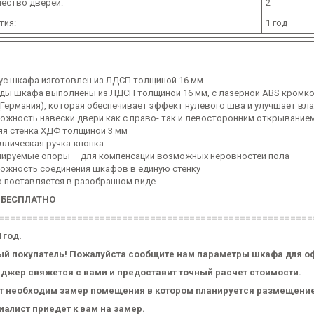
ество дверей:
2
тия:
1 год
ус шкафа изготовлен из ЛДСП толщиной 16 мм
ды шкафа выполнены из ЛДСП толщиной 16 мм, с лазерной ABS кромк
(Германия), которая обеспечивает эффект нулевого шва и улучшает вл
ожность навески двери как с право- так и левосторонним открывание
яя стенка ХДФ толщиной 3 мм
ллическая ручка-кнопка
лируемые опоры – для компенсации возможных неровностей пола
ожность соединения шкафов в единую стенку
 поставляется в разобранном виде
 БЕСПЛАТНО
========================================================
1год.
й покупатель! Пожалуйста сообщите нам параметры шкафа для о
джер свяжется с вами и предоставит точный расчет стоимости.
ет необходим замер помещения в котором планируется размещени
алист приедет к вам на замер.