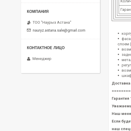
Колич
Гаран
ТОО "Наурыз Астана"
nauryz.astana.sale@gmail.com
корп
фаса
слоем 
возм
задн
Менеджер
мета
регу
возм
шкаф
Доставка
========
Гарантия 
Уважаемы
Наш мене
Если буд
наш специ