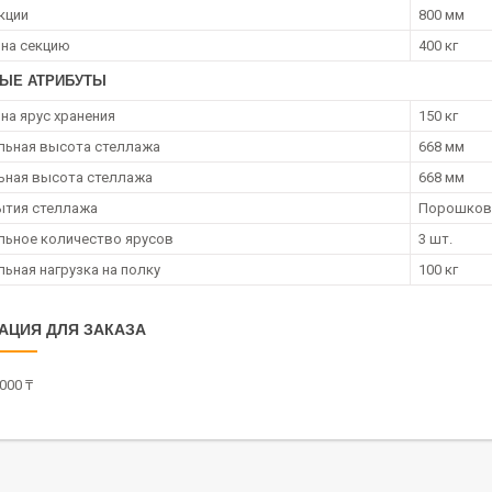
кции
800 мм
 на секцию
400 кг
ЫЕ АТРИБУТЫ
 на ярус хранения
150 кг
льная высота стеллажа
668 мм
ьная высота стеллажа
668 мм
ытия стеллажа
Порошково
ьное количество ярусов
3 шт.
ьная нагрузка на полку
100 кг
АЦИЯ ДЛЯ ЗАКАЗА
000 ₸