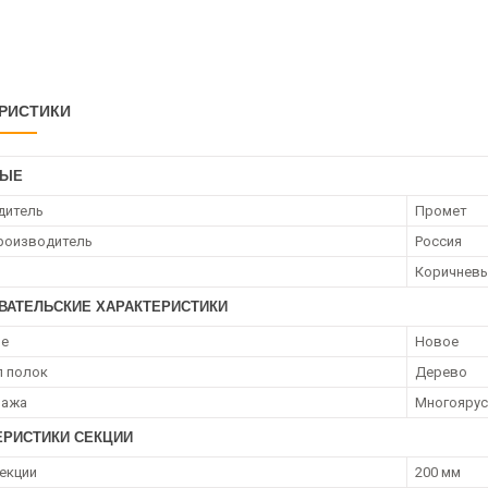
РИСТИКИ
НЫЕ
дитель
Промет
роизводитель
Россия
Коричнев
ВАТЕЛЬСКИЕ ХАРАКТЕРИСТИКИ
ие
Новое
л полок
Дерево
лажа
Многояру
ЕРИСТИКИ СЕКЦИИ
секции
200 мм