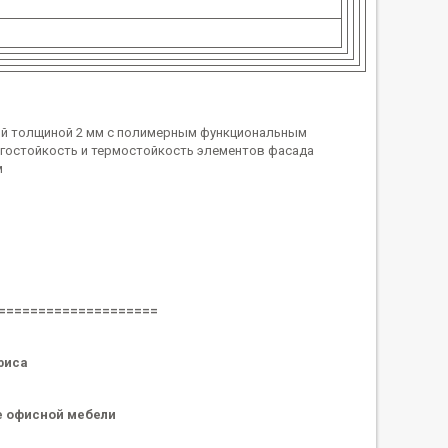
ой толщиной 2 мм с полимерным функциональным
агостойкость и термостойкость элементов фасада
м
====================
фиса
е офисной мебели