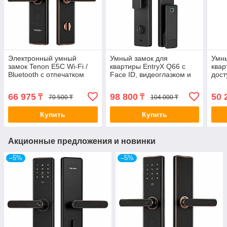
Электронный умный
Умный замок для
Умны
замок Tenon E5C Wi-Fi /
квартиры EntryX Q66 с
квар
Bluetooth с отпечатком
Face ID, видеоглазком и
дост
пальца и приложением
управлением через
отпе
Tuya
телефон
66 975
98 800
50 
₸
₸
70 500 ₸
104 000 ₸
Купить
Купить
Акционные предложения и новинки
–5%
–5%