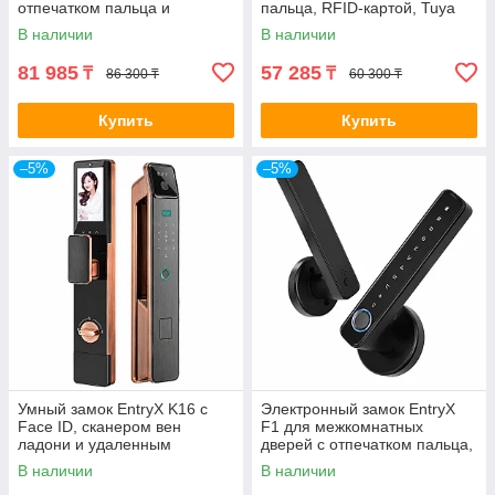
отпечатком пальца и
пальца, RFID-картой, Tuya
управлением через
Wi-Fi и удалённым
В наличии
В наличии
приложение Tuya
управлением
81 985
57 285
₸
₸
86 300 ₸
60 300 ₸
Купить
Купить
–5%
–5%
Умный замок EntryX K16 с
Электронный замок EntryX
Face ID, сканером вен
F1 для межкомнатных
ладони и удаленным
дверей с отпечатком пальца,
управлением
Bluetooth и Tuya
В наличии
В наличии