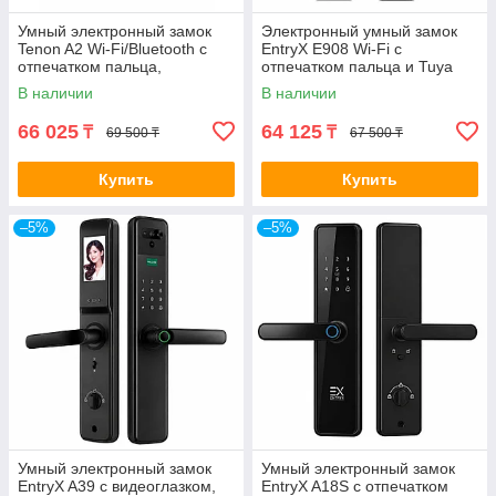
Умный электронный замок
Электронный умный замок
Tenon A2 Wi-Fi/Bluetooth с
EntryX E908 Wi-Fi с
отпечатком пальца,
отпечатком пальца и Tuya
приложением Tuya и
В наличии
В наличии
удаленным доступом
66 025
64 125
₸
₸
69 500 ₸
67 500 ₸
Купить
Купить
–5%
–5%
Умный электронный замок
Умный электронный замок
EntryX A39 с видеоглазком,
EntryX A18S с отпечатком