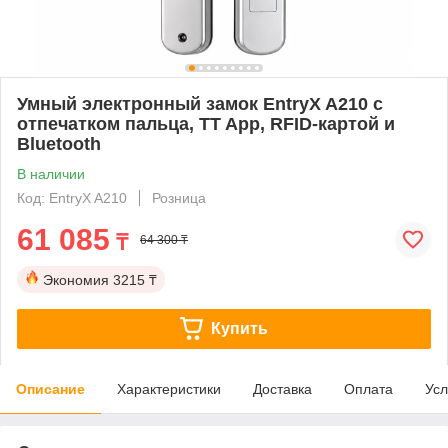
Умный электронный замок EntryX A210 с
отпечатком пальца, TT App, RFID-картой и
Bluetooth
В наличии
Код: EntryX A210
Розница
61 085
₸
64 300 ₸
Экономия
3215 ₸
Купить
Описание
Характеристики
Доставка
Оплата
Усл