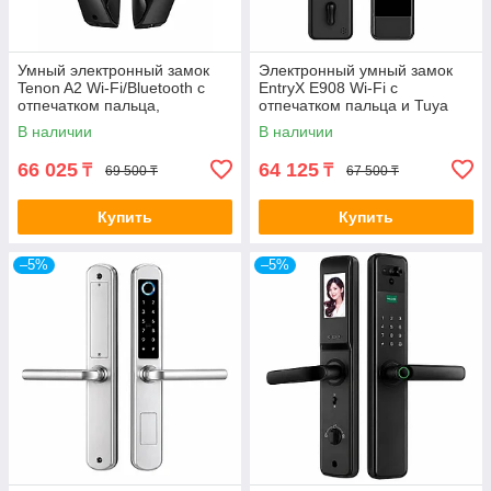
Умный электронный замок
Электронный умный замок
Tenon A2 Wi-Fi/Bluetooth с
EntryX E908 Wi-Fi с
отпечатком пальца,
отпечатком пальца и Tuya
приложением Tuya и
В наличии
В наличии
удаленным доступом
66 025
64 125
₸
₸
69 500 ₸
67 500 ₸
Купить
Купить
–5%
–5%