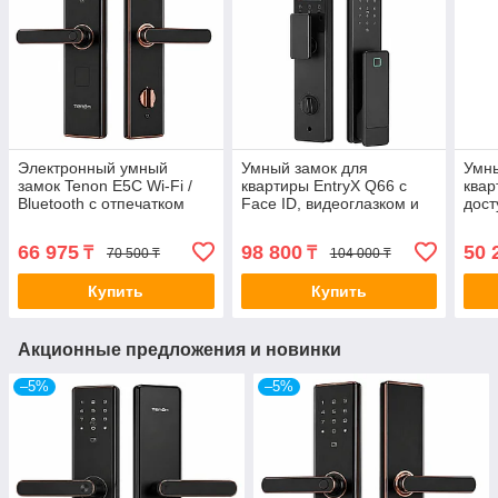
Электронный умный
Умный замок для
Умны
замок Tenon E5C Wi-Fi /
квартиры EntryX Q66 с
квар
Bluetooth с отпечатком
Face ID, видеоглазком и
дост
пальца и приложением
управлением через
отпе
Tuya
телефон
66 975
98 800
50 
₸
₸
70 500 ₸
104 000 ₸
Купить
Купить
Акционные предложения и новинки
–5%
–5%