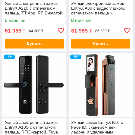
Умный электронный замок
Умный электронный замок
EntryX A210 с отпечатком
EntryX A39 с видеоглазком,
пальца, TT App, RFID-картой
отпечатком пальца и
и Bluetooth
управлением через
В наличии
В наличии
приложение Tuya
61 085
81 985
₸
₸
64 300 ₸
86 300 ₸
Купить
Купить
–5%
–5%
Умный электронный замок
Умный замок EntryX K16 с
EntryX A18S с отпечатком
Face ID, сканером вен
пальца, RFID-картой, Tuya
ладони и удаленным