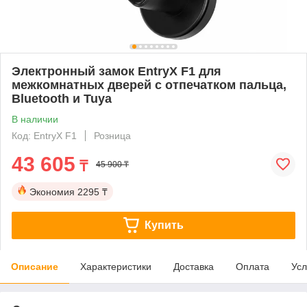
Электронный замок EntryX F1 для
межкомнатных дверей с отпечатком пальца,
Bluetooth и Tuya
В наличии
Код: EntryX F1
Розница
43 605
₸
45 900 ₸
Экономия
2295 ₸
Купить
Описание
Характеристики
Доставка
Оплата
Усл