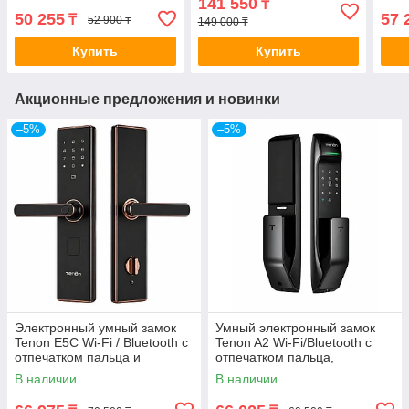
141 550
₸
упр
50 255
57 
₸
52 900 ₸
149 000 ₸
Купить
Купить
Акционные предложения и новинки
–5%
–5%
Электронный умный замок
Умный электронный замок
Tenon E5C Wi-Fi / Bluetooth с
Tenon A2 Wi-Fi/Bluetooth с
отпечатком пальца и
отпечатком пальца,
приложением Tuya
приложением Tuya и
В наличии
В наличии
удаленным доступом