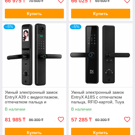
66 975
66 025
₸
₸
70 500 ₸
69 500 ₸
Купить
Купить
–5%
–5%
Умный электронный замок
Умный электронный замок
EntryX A39 с видеоглазком,
EntryX A18S с отпечатком
отпечатком пальца и
пальца, RFID-картой, Tuya
управлением через
Wi-Fi и удалённым
В наличии
В наличии
приложение Tuya
управлением
81 985
57 285
₸
₸
86 300 ₸
60 300 ₸
Купить
Купить