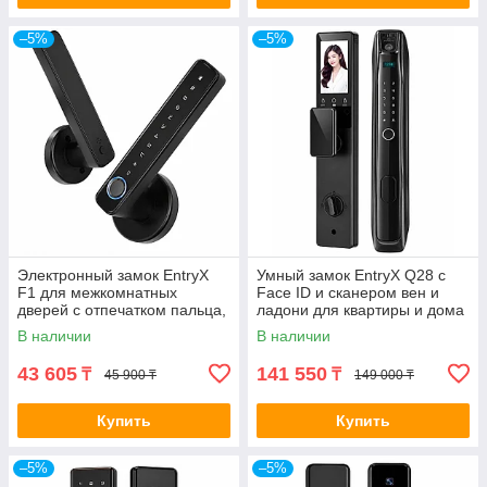
–5%
–5%
Электронный замок EntryX
Умный замок EntryX Q28 с
F1 для межкомнатных
Face ID и сканером вен и
дверей с отпечатком пальца,
ладони для квартиры и дома
Bluetooth и Tuya
В наличии
В наличии
43 605
141 550
₸
₸
45 900 ₸
149 000 ₸
Купить
Купить
–5%
–5%