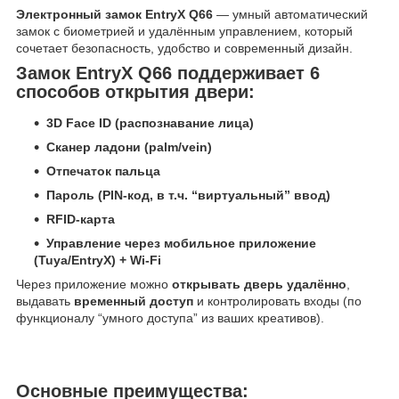
Электронный замок EntryX Q66
— умный автоматический
замок с биометрией и удалённым управлением, который
сочетает безопасность, удобство и современный дизайн.
Замок EntryX Q66 поддерживает 6
способов открытия двери:
3D Face ID (распознавание лица)
Сканер ладони (palm/vein)
Отпечаток пальца
Пароль (PIN-код, в т.ч. “виртуальный” ввод)
RFID-карта
Управление через мобильное приложение
(Tuya/EntryX) + Wi-Fi
Через приложение можно
открывать дверь удалённо
,
выдавать
временный доступ
и контролировать входы (по
функционалу “умного доступа” из ваших креативов).
Основные преимущества: