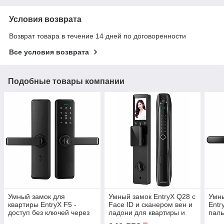
Условия возврата
Возврат товара в течение 14 дней по договоренности
Все условия возврата
Подобные товары компании
Умный замок для
Умный замок EntryX Q28 с
Умны
квартиры EntryX F5 -
Face ID и сканером вен и
Entr
доступ без ключей через
ладони для квартиры и
паль
отпечаток и приложение
дома
Wi-F