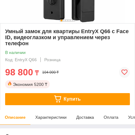
Умный замок для квартиры EntryX Q66 с Face
ID, видеоглазком и управлением через
телефон
В наличии
Код: EntryX Q66
Розница
98 800
₸
104 000 ₸
Экономия
5200 ₸
Купить
Описание
Характеристики
Доставка
Оплата
Усл