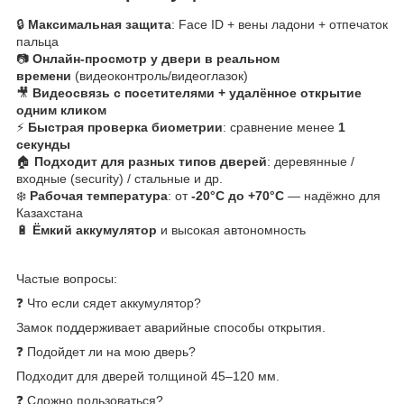
🔒
Максимальная защита
: Face ID + вены ладони + отпечаток
пальца
📷
Онлайн-просмотр у двери в реальном
времени
(видеоконтроль/видеоглазок)
🎥
Видеосвязь с посетителями + удалённое открытие
одним кликом
⚡
Быстрая проверка биометрии
: сравнение менее
1
секунды
🏠
Подходит для разных типов дверей
: деревянные /
входные (security) / стальные и др.
❄️
Рабочая температура
: от
-20°C до +70°C
— надёжно для
Казахстана
🔋
Ёмкий аккумулятор
и высокая автономность
Частые вопросы:
❓ Что если сядет аккумулятор?
Замок поддерживает аварийные способы открытия.
❓ Подойдет ли на мою дверь?
Подходит для дверей толщиной 45–120 мм.
❓ Сложно пользоваться?