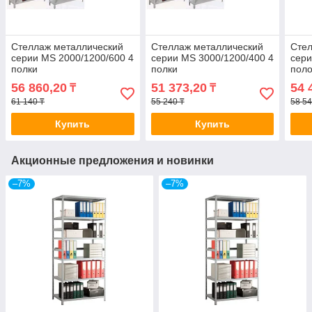
Стеллаж металлический
Стеллаж металлический
Стел
серии MS 2000/1200/600 4
серии MS 3000/1200/400 4
сери
полки
полки
поло
56 860,20
51 373,20
54 
₸
₸
61 140 ₸
55 240 ₸
58 54
Купить
Купить
Акционные предложения и новинки
–7%
–7%