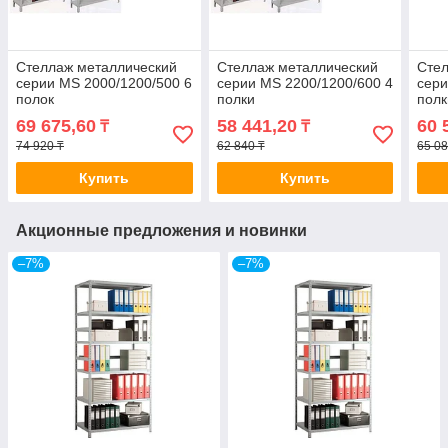
Стеллаж металлический
Стеллаж металлический
Стел
серии MS 2000/1200/500 6
серии MS 2200/1200/600 4
сери
полок
полки
полк
69 675,60
58 441,20
60 
₸
₸
74 920 ₸
62 840 ₸
65 08
Купить
Купить
Акционные предложения и новинки
–7%
–7%