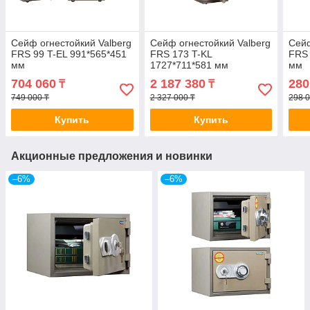
Сейф огнестойкий Valberg
Сейф огнестойкий Valberg
Сейф
FRS 99 T-EL 991*565*451
FRS 173 T-KL
FRS 
мм
1727*711*581 мм
мм
704 060
2 187 380
280
₸
₸
749 000 ₸
2 327 000 ₸
298 0
Купить
Купить
Акционные предложения и новинки
–6%
–6%