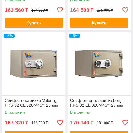
163 560
164 500
₸
₸
174 000 ₸
175 000 ₸
Купить
Купить
–6%
–6%
Сейф огнестойкий Valberg
Сейф огнестойкий Valberg
FRS 32 CL 320*445*425 мм
FRS 32 EL 320*445*425 мм
В наличии
В наличии
167 320
170 140
₸
₸
178 000 ₸
181 000 ₸