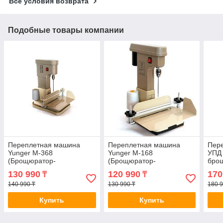
Все условия возврата
Подобные товары компании
Переплетная машина
Переплетная машина
Пер
Yunger М-368
Yunger М-168
УПД
(Брощюратор-
(Брощюратор-
бро
брощюровщик)
брощюровщик)
130 990
120 990
170
₸
₸
140 990 ₸
130 990 ₸
180 9
Купить
Купить