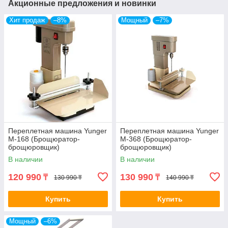
Акционные предложения и новинки
Хит продаж
–8%
Мощный
–7%
Переплетная машина Yunger
Переплетная машина Yunger
М-168 (Брощюратор-
М-368 (Брощюратор-
брощюровщик)
брощюровщик)
В наличии
В наличии
120 990
130 990
₸
₸
130 990 ₸
140 990 ₸
Купить
Купить
Мощный
–6%