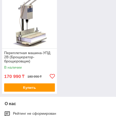
Переплетная машина-УПД
2В (Брощюратор-
брощюровщик)
В наличии
170 990
₸
180 990 ₸
Купить
О нас
Рейтинг не сформирован