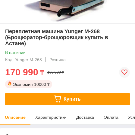
Переплетная машина Yunger М-268
(Брощюратор-брощюровщик купить в
Астане)
В наличии
Код: Yunger М-268
Розница
170 990
₸
180 990 ₸
Экономия
10000 ₸
Купить
Описание
Характеристики
Доставка
Оплата
Усл