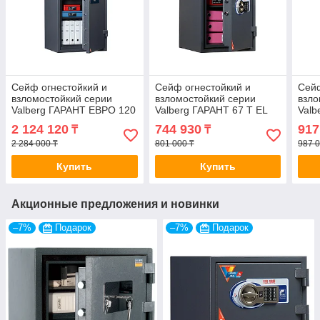
Сейф огнестойкий и
Сейф огнестойкий и
Сейф
взломостойкий серии
взломостойкий серии
взло
Valberg ГАРАНТ ЕВРО 120
Valberg ГАРАНТ 67 T EL
Valb
TEL
2 124 120
744 930
917
₸
₸
2 284 000 ₸
801 000 ₸
987 0
Купить
Купить
Акционные предложения и новинки
–7%
Подарок
–7%
Подарок