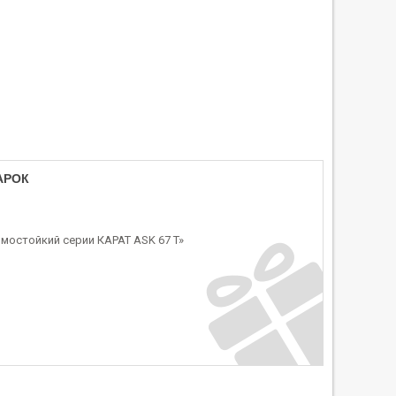
АРОК
мостойкий серии КАРАТ ASK 67 T»