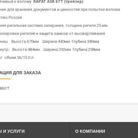
йчивый к взлому
КАРАТ ASK 67 Т (трейзер)
чен для хранения документов и ценностей при попытке взлома
ство Россия
няя ригельная система запирания, толщина ригеля 25 мм
локировки ригелей и защита замков от высверливания
неш. Высота:670мм Ширина:440мм Глубина:380мм
нутр. Высота:484мм Ширина:392мм Глубина:298мм
 кг объем:56/15.0 л
АЦИЯ ДЛЯ ЗАКАЗА
860 ₸
 И УСЛУГИ
О КОМПАНИИ