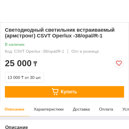
Светодиодный светильник встраиваемый
(армстронг) CSVT Operlux -38/opal/R-1
В наличии
Код: CSVT Operlux -38/opal/R-1
Опт и розница
25 000
₸
13 000 ₸
от 30 шт.
Купить
Описание
Характеристики
Доставка
Оплата
Усл
Описание