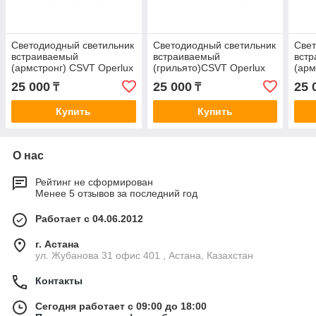
Светодиодный светильник
Светодиодный светильник
Свет
встраиваемый
встраиваемый
вст
(армстронг) CSVT Operlux
(грильято)CSVT Operlux
(арм
-30/opal/R-1
-38/opal/R-2
-30/
25 000
25 000
25 
₸
₸
Купить
Купить
О нас
Рейтинг не сформирован
Менее 5 отзывов за последний год
Работает с 04.06.2012
г. Астана
ул. Жубанова 31 офис 401 , Астана, Казахстан
Контакты
Сегодня работает с 09:00 до 18:00