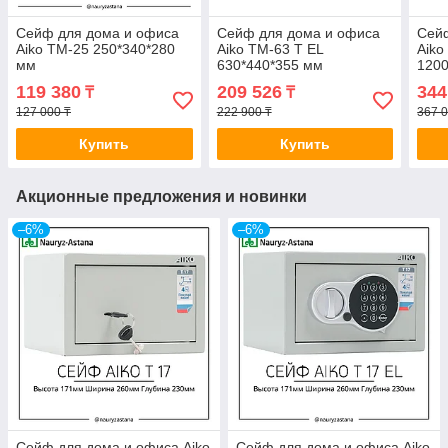
Сейф для дома и офиса
Сейф для дома и офиса
Сей
Aiko ТМ-25 250*340*280
Aiko ТМ-63 T EL
Aiko
мм
630*440*355 мм
1200
119 380
209 526
344
₸
₸
127 000 ₸
222 900 ₸
367 0
Купить
Купить
Акционные предложения и новинки
–6%
–6%
Сейф для дома и офиса Aiko
Сейф для дома и офиса Aiko