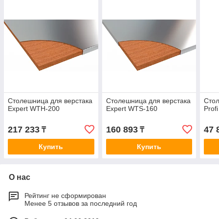
Столешница для верстака
Столешница для верстака
Стол
Expert WTH-200
Expert WTS-160
Prof
217 233
160 893
47 
₸
₸
Купить
Купить
О нас
Рейтинг не сформирован
Менее 5 отзывов за последний год