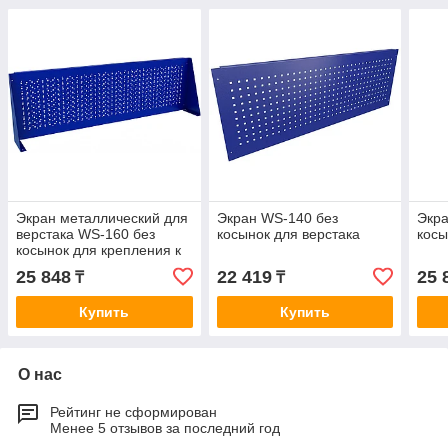
Экран металлический для
Экран WS-140 без
Экра
верстака WS-160 без
косынок для верстака
косы
косынок для крепления к
верстаку
25 848
22 419
25 
₸
₸
Купить
Купить
О нас
Рейтинг не сформирован
Менее 5 отзывов за последний год