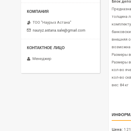
Блок деп
Предназна
толщина л
ТОО "Наурыз Астана"
комплекту
nauryz.astana.sale@gmail.com
банковски
внешняя о
возможна 
Размеры в
Менеджер
Размеры в
кол-во яче
кол-во ск
вес: 84 кг
ИНФОРМ
Цена:
1 21