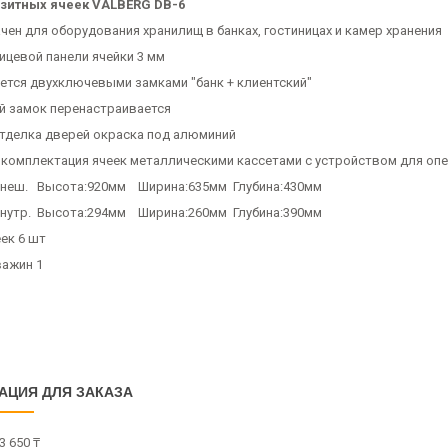
озитных ячеек VALBERG DB-6
чен для оборудования хранилищ в банках, гостиницах и камер хранения
ицевой панели ячейки 3 мм
ется двухключевыми замками "банк + клиентский"
й замок перенастраивается
тделка дверей окраска под алюминий
комплектация ячеек металлическими кассетами с устройством для оп
неш. Высота:920мм Ширина:635мм Глубина:430мм
нутр. Высота:294мм Ширина:260мм Глубина:390мм
ек 6 шт
важин 1
АЦИЯ ДЛЯ ЗАКАЗА
3 650 ₸