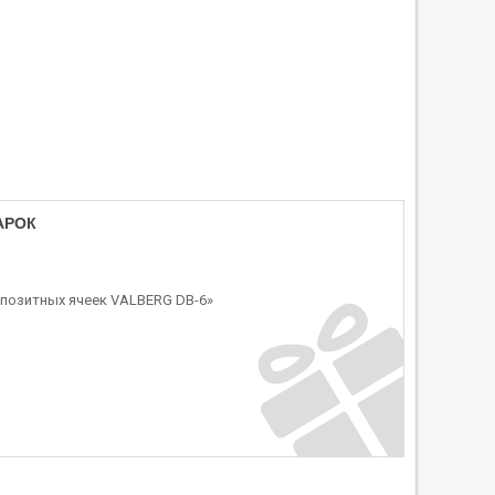
АРОК
епозитных ячеек VALBERG DB-6»