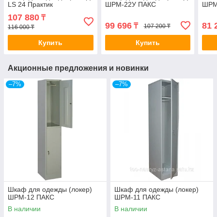
LS 24 Практик
ШРМ-22У ПАКС
ШРМ
107 880
₸
99 696
81 
₸
107 200 ₸
116 000 ₸
Купить
Купить
Акционные предложения и новинки
–7%
–7%
Шкаф для одежды (локер)
Шкаф для одежды (локер)
ШРМ-12 ПАКС
ШРМ-11 ПАКС
В наличии
В наличии