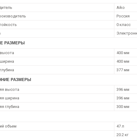
дитель
Aiko
роизводитель
Россия
тойкость
0 класс
а
Электрон
Е РАЗМЕРЫ
 высота
400 мм
 ширина
400 мм
глубина
377 мм
ННИЕ РАЗМЕРЫ
яя высота
396 мм
яя ширина
396 мм
яя глубина
300 мм
ий объем
47 л
20.2 кг