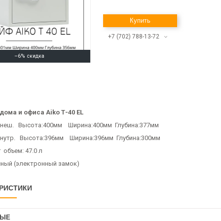
Купить
+7 (702) 788-13-72
–6%
дома и офиса Aiko Т-40 EL
неш. Высота:400мм Ширина:400мм Глубина:377мм
нутр. Высота:396мм Ширина:396мм Глубина:300мм
г объем: 47.0 л
ный (электронный замок)
РИСТИКИ
НЫЕ