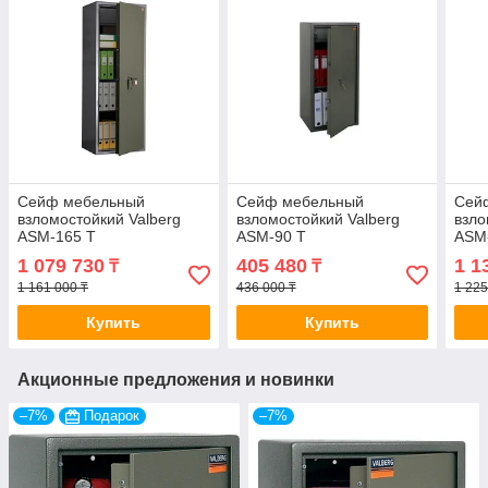
Сейф мебельный
Сейф мебельный
Сей
взломостойкий Valberg
взломостойкий Valberg
взло
ASM-165 Т
ASM-90 T
ASM
1 079 730
405 480
1 1
₸
₸
1 161 000 ₸
436 000 ₸
1 225
Купить
Купить
Акционные предложения и новинки
–7%
Подарок
–7%