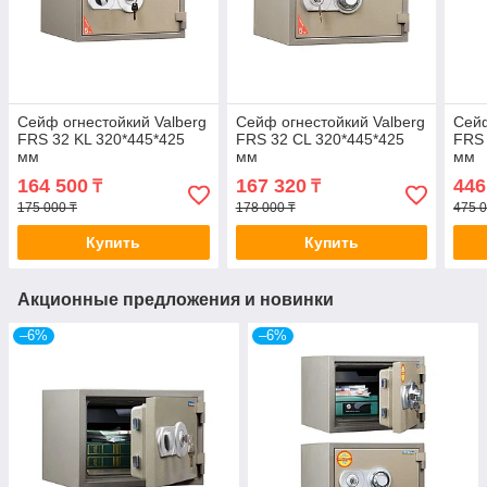
Сейф огнестойкий Valberg
Сейф огнестойкий Valberg
Сейф
FRS 32 KL 320*445*425
FRS 32 CL 320*445*425
FRS 
мм
мм
мм
164 500
167 320
446
₸
₸
175 000 ₸
178 000 ₸
475 0
Купить
Купить
Акционные предложения и новинки
–6%
–6%