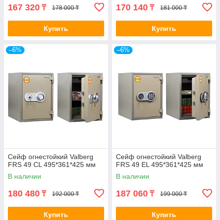
167 320
170 140
₸
₸
178 000 ₸
181 000 ₸
Купить
Купить
–6%
–6%
Сейф огнестойкий Valberg
Сейф огнестойкий Valberg
FRS 49 CL 495*361*425 мм
FRS 49 EL 495*361*425 мм
В наличии
В наличии
180 480
187 060
₸
₸
192 000 ₸
199 000 ₸
Купить
Купить