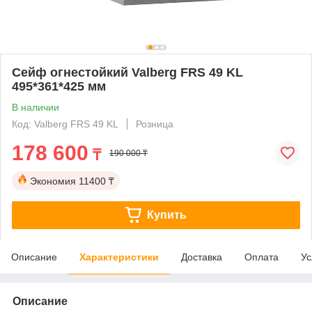
Сейф огнестойкий Valberg FRS 49 KL
495*361*425 мм
В наличии
Код: Valberg FRS 49 KL
Розница
178 600
₸
190 000 ₸
Экономия
11400 ₸
Купить
Описание
Характеристики
Доставка
Оплата
Ус
Описание