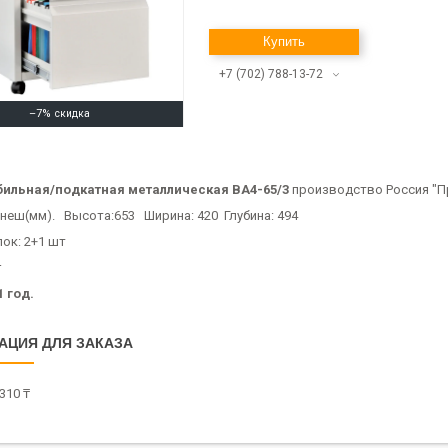
Купить
+7 (702) 788-13-72
–7%
бильная/подкатная металлическая BA4-65/3
производство Россия "П
неш(мм). Высота:653 Ширина: 420 Глубина: 494
ок: 2+1 шт
кг
1 год.
АЦИЯ ДЛЯ ЗАКАЗА
310 ₸