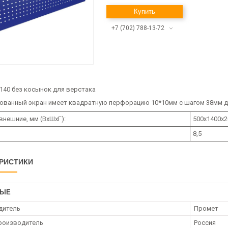
Купить
+7 (702) 788-13-72
140 без косынок для верстака
ванный экран имеет квадратную перфорацию 10*10мм с шагом 38мм д
внешние, мм (ВхШхГ):
500x1400x2
8,5
РИСТИКИ
НЫЕ
дитель
Промет
роизводитель
Россия