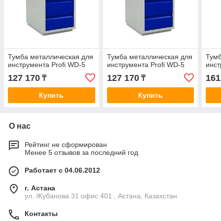
Тумба металлическая для
Тумба металлическая для
Тумб
инструмента Profi WD-5
инструмента Profi WD-5
инст
127 170
127 170
161
₸
₸
Купить
Купить
О нас
Рейтинг не сформирован
Менее 5 отзывов за последний год
Работает с 04.06.2012
г. Астана
ул. Жубанова 31 офис 401 , Астана, Казахстан
Контакты