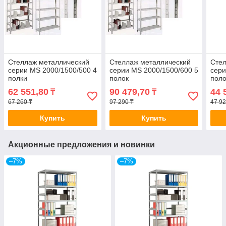
Стеллаж металлический
Стеллаж металлический
Стел
серии MS 2000/1500/500 4
серии MS 2000/1500/600 5
сери
полки
полок
поло
62 551,80
90 479,70
44 
₸
₸
67 260 ₸
97 290 ₸
47 92
Купить
Купить
Акционные предложения и новинки
–7%
–7%