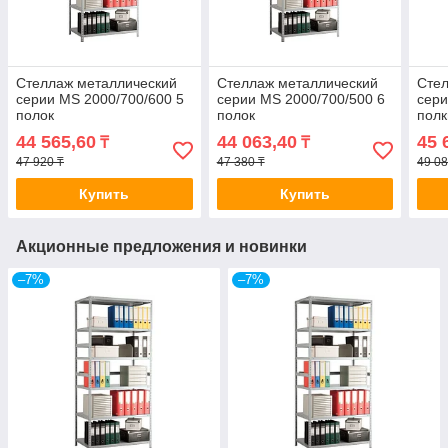
Стеллаж металлический
Стеллаж металлический
Стел
серии MS 2000/700/600 5
серии MS 2000/700/500 6
сери
полок
полок
полк
44 565,60
44 063,40
45 
₸
₸
47 920 ₸
47 380 ₸
49 08
Купить
Купить
Акционные предложения и новинки
–7%
–7%