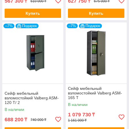
567 300
627 750
₸
₸
610 000 ₸
675 000 ₸
Купить
Купить
–7%
Подарок
–7%
Подарок
Сейф мебельный
взломостойкий Valberg ASM-
Сейф мебельный
165 Т
взломостойкий Valberg ASM-
120 Т/ 2
В наличии
В наличии
1 079 730
₸
688 200
₸
740 000 ₸
1 161 000 ₸