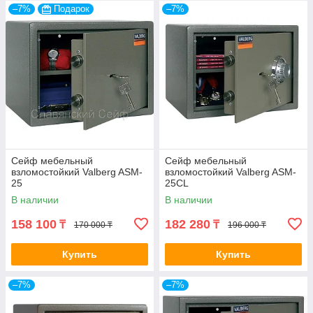
–7%
Подарок
–7%
Сейф мебельный
Сейф мебельный
взломостойкий Valberg ASM-
взломостойкий Valberg ASM-
25
25CL
В наличии
В наличии
158 100
182 280
₸
₸
170 000 ₸
196 000 ₸
Купить
Купить
–7%
–7%