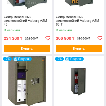
Сейф мебельный
Сейф мебельный
взломостойкий Valberg ASM-
взломостойкий Valberg ASM-
46
63 Т
В наличии
В наличии
234 360
306 900
₸
₸
252 000 ₸
330 000 ₸
Купить
Купить
–7%
Подарок
–7%
Подарок